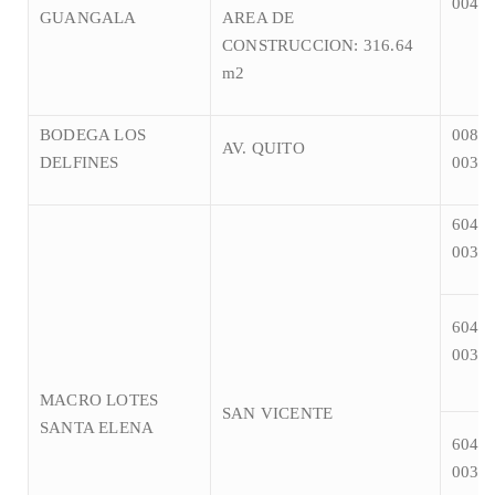
004-0
GUANGALA
AREA DE
CONSTRUCCION: 316.64
m2
BODEGA LOS
008-0
AV. QUITO
DELFINES
003-
6040-
003-0
6040
003-0
MACRO LOTES
SAN VICENTE
SANTA ELENA
6040-
003-0