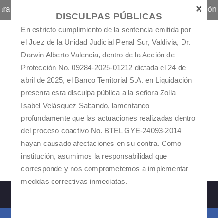
×
ón de obligaciones pendientes de pago, aplicación de descuentos
DISCULPAS PÚBLICAS
En estricto cumplimiento de la sentencia emitida por
el Juez de la Unidad Judicial Penal
Sur, Valdivia, Dr.
Darwin Alberto Valencia, dentro de la Acción de
Protección No. 09284-
2025-01212 dictada el 24 de
abril de 2025, el Banco Territorial S.A. en Liquidación
presenta esta disculpa pública a la señora Zoila
Bienvenidos al Banco
Isabel Velásquez Sabando, lamentando
profundamente que las actuaciones realizadas dentro
Territorial S.A. En
del proceso coactivo No. BTEL
GYE-24093-2014
Liquidación
hayan causado afectaciones en su contra.
Como
institución, asumimos la responsabilidad que
Sitio Web del Banco Territorial S.A. En Liquidación
corresponde y nos comprometemos
a implementar
medidas correctivas inmediatas.
ALTERNAR LA NAVEGACIÓN