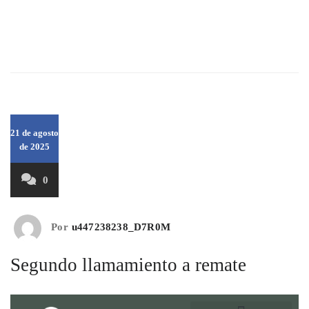
© 2025 realizado por Banco Territorial S.A. En Liquidación
21 de agosto
de 2025
0
Por
u447238238_D7R0M
Segundo llamamiento a remate