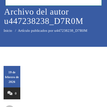
Archivo del autor
u447238238_D7R0M
Inicio
/
Artículo publicados por u447238238_D7R0M
19 de
febrero de
2026
0