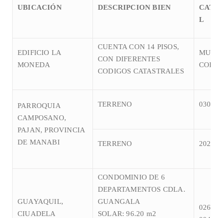
UBICACIÓN
DESCRIPCION BIEN
CAT
L
CUENTA CON 14 PISOS,
EDIFICIO LA
MULT
CON DIFERENTES
MONEDA
COD
CODIGOS CATASTRALES
TERRENO
0301
PARROQUIA
CAMPOSANO,
PAJAN, PROVINCIA
DE MANABI
TERRENO
2028
CONDOMINIO DE 6
DEPARTAMENTOS CDLA.
GUAYAQUIL,
GUANGALA
026-0
CIUADELA
SOLAR: 96.20 m2